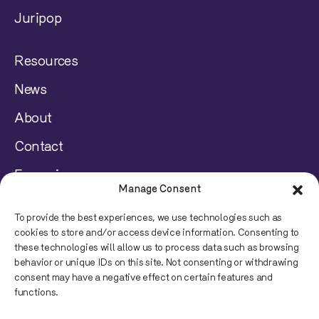
Juripop
Resources
News
About
Contact
Français
Manage Consent
Disclaimer
To provide the best experiences, we use technologies such as
cookies to store and/or access device information. Consenting to
Privacy Policy
these technologies will allow us to process data such as browsing
behavior or unique IDs on this site. Not consenting or withdrawing
consent may have a negative effect on certain features and
© 2023 Juripop, All rights reserved.
functions.